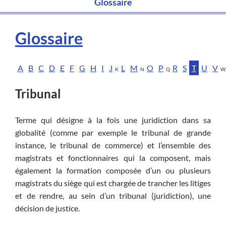
Glossaire
Glossaire
A
B
C
D
E
F
G
H
I
J
L
M
O
P
R
S
T
U
V
K
N
Q
W
Tribunal
Terme qui désigne à la fois une juridiction dans sa
globalité (comme par exemple le tribunal de grande
instance, le tribunal de commerce) et l’ensemble des
magistrats et fonctionnaires qui la composent, mais
également la formation composée d’un ou plusieurs
magistrats du siège qui est chargée de trancher les litiges
et de rendre, au sein d’un tribunal (juridiction), une
décision de justice.