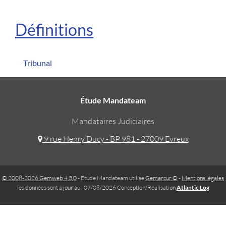
Définitions
Tribunal
Étude Mandateam
Mandataires Judiciaires
9 rue Henry Ducy - BP 981 - 27009 Evreux
© 2008-2026 Gemweb 4.3.0
- Étude Mandateam utilise
Gemarcur ©
-
Mentions légales
les données sont à jour au : 07/08/2026 Conception/Réalisation
Atlantic Log