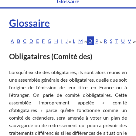
Glossaire
Glossaire
A
B
C
D
E
F
G
H
I
J
L
M
O
P
R
S
T
U
V
K
N
Q
W
Obligataires (Comité des)
Lorsqu’il existe des obligataires, ils sont alors réunis en
une assemblée générale des obligataires, quelle que soit
l’origine de l’émission de leur titre, en France ou à
l’étranger. On parle de comité d’obligataires. Cette
assemblée improprement appelée « comité
d’obligataires » parce qu’elle fonctionne comme un
comité de créanciers, sera amenée à voter un plan de
sauvegarde ou de redressement qui pourra prévoir des
traitements différenciés si les différences de situation le