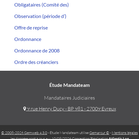
Obligataires (Comité des)
Observation (période d’)
Offre de reprise
Ordonnance
Ordonnance de 2008
Ordre des créanciers
Étude Mandateam
Mandataires Judiciaires
9 rue Henry Ducy - BP 981 - 27009 Evreux
© 2008-2026 Gemweb 4.3.0
- Étude Mandateam utilise
Gemarcur ©
-
Mentions légales
les données sont à jour au : 10/08/2026 Conception/Réalisation
Atlantic Log