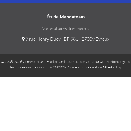
Étude Mandateam
Mandataires Judiciaires
9 rue Henry Ducy - BP 981 - 27009 Evreux
© 2008-2026 Gemweb 4.3.0
- Étude Mandateam utilise
Gemarcur ©
-
Mentions légales
les données sont à jour au : 07/08/2026 Conception/Réalisation
Atlantic Log