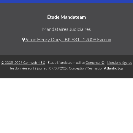
Étude Mandateam
Mandataires Judiciaires
9 rue Henry Ducy - BP 981 - 27009 Evreux
© 2008-2026 Gemweb 4.3.0
- Étude Mandateam utilise
Gemarcur ©
-
Mentions légales
les données sont à jour au : 07/08/2026 Conception/Réalisation
Atlantic Log