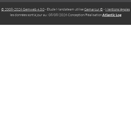
© 2008-2026 Gemweb 4.3.0
- Étude Mandateam utilise
Gemarcur ©
-
Mentions légales
les données sont à jour au : 08/08/2026 Conception/Réalisation
Atlantic Log