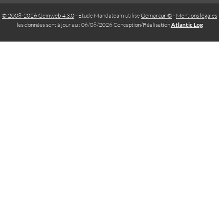
© 2008-2026 Gemweb 4.3.0
- Étude Mandateam utilise
Gemarcur ©
-
Mentions légales
les données sont à jour au : 06/08/2026 Conception/Réalisation
Atlantic Log