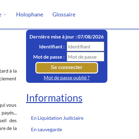
e
Holophane
Glossaire
Dernière mise à jour : 07/08/2026
Identifiant :
Mot de passe :
tard à la
Mot de passe oublié ?
enciement
Informations
qui vous
payés...
En Liquidation Judiciaire
seil des
ure de la
En sauvegarde