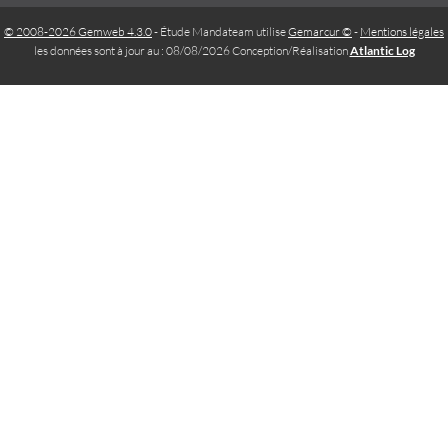
© 2008-2026 Gemweb 4.3.0
- Étude Mandateam utilise
Gemarcur ©
-
Mentions légales
les données sont à jour au : 08/08/2026 Conception/Réalisation
Atlantic Log