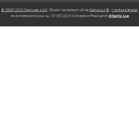
© 2008-2026 Gemweb 4.3.0
- Étude Mandateam utilise
Gemarcur ©
-
Mentions légales
les données sont à jour au : 07/08/2026 Conception/Réalisation
Atlantic Log