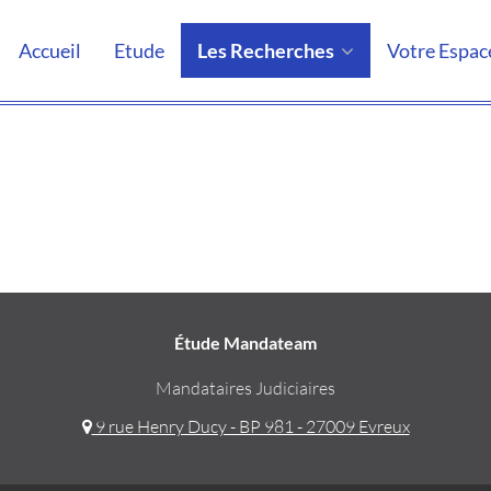
Accueil
Etude
Les Recherches
Votre Espac
Étude Mandateam
Mandataires Judiciaires
9 rue Henry Ducy - BP 981 - 27009 Evreux