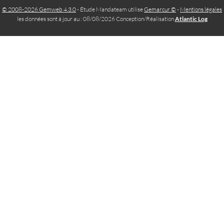
© 2008-2026 Gemweb 4.3.0
- Étude Mandateam utilise
Gemarcur ©
-
Mentions légales
les données sont à jour au : 08/08/2026 Conception/Réalisation
Atlantic Log