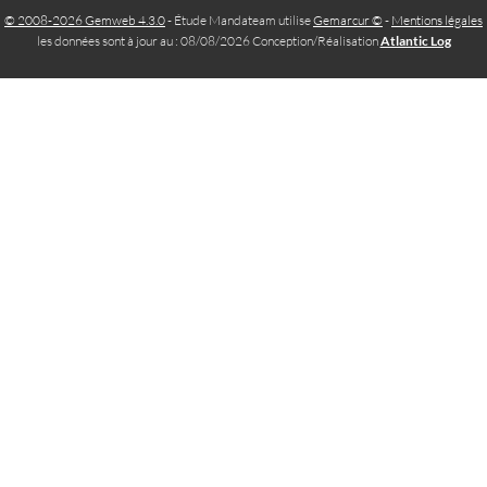
© 2008-2026 Gemweb 4.3.0
- Étude Mandateam utilise
Gemarcur ©
-
Mentions légales
les données sont à jour au : 08/08/2026 Conception/Réalisation
Atlantic Log