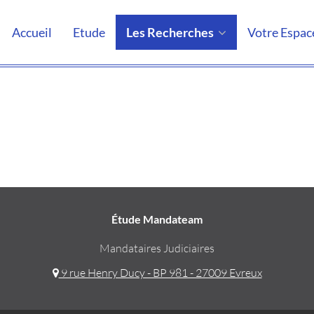
Accueil
Etude
Les Recherches
Votre Espac
Étude Mandateam
Mandataires Judiciaires
9 rue Henry Ducy - BP 981 - 27009 Evreux