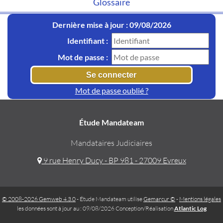
Glossaire
Dernière mise à jour : 09/08/2026
Identifiant :
Mot de passe :
Mot de passe oublié ?
Étude Mandateam
Mandataires Judiciaires
9 rue Henry Ducy - BP 981 - 27009 Evreux
© 2008-2026 Gemweb 4.3.0
- Étude Mandateam utilise
Gemarcur ©
-
Mentions légales
les données sont à jour au : 09/08/2026 Conception/Réalisation
Atlantic Log