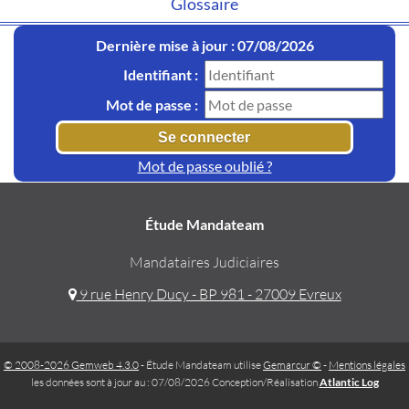
Glossaire
Dernière mise à jour : 07/08/2026
Identifiant :
Mot de passe :
Mot de passe oublié ?
Étude Mandateam
Mandataires Judiciaires
9 rue Henry Ducy - BP 981 - 27009 Evreux
© 2008-2026 Gemweb 4.3.0
- Étude Mandateam utilise
Gemarcur ©
-
Mentions légales
les données sont à jour au : 07/08/2026 Conception/Réalisation
Atlantic Log