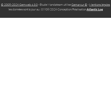
© 2008-2026 Gemweb 4.3.0
- Étude Mandateam utilise
Gemarcur ©
-
Mentions légales
les données sont à jour au : 07/08/2026 Conception/Réalisation
Atlantic Log