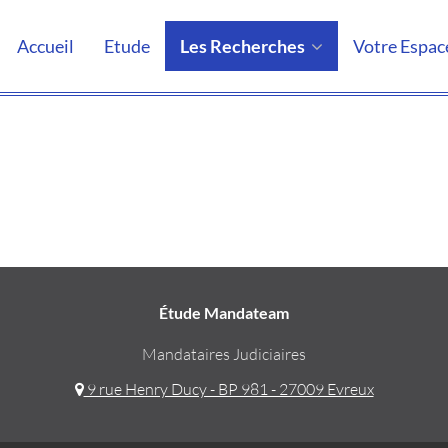
Accueil
Etude
Les Recherches
Votre Espac
Étude Mandateam
Mandataires Judiciaires
9 rue Henry Ducy - BP 981 - 27009 Evreux