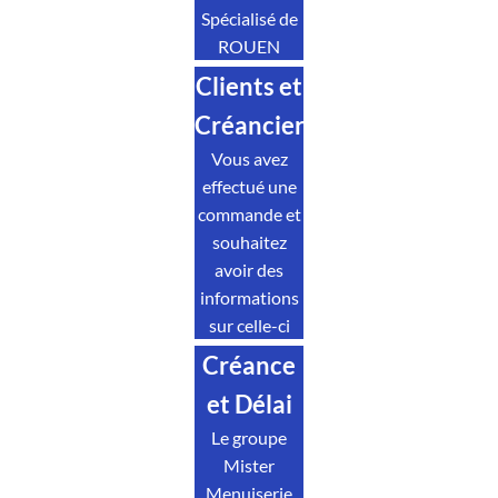
Spécialisé de
ROUEN
Clients et
Créanciers
Vous avez
effectué une
commande et
souhaitez
avoir des
informations
sur celle-ci
Créance
et Délai
Le groupe
Mister
Menuiserie