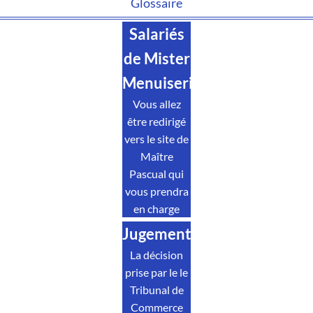
Glossaire
Salariés
de Mister
Menuiserie
Vous allez
être redirigé
vers le site de
Maître
Pascual qui
vous prendra
en charge
Jugement
La décision
prise par le le
Tribunal de
Commerce