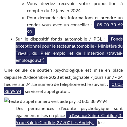
Vous devriez recevoir votre proposition à
compter du 17 janvier 2024
Pour demander des informations et prendre un
rendez-vous avec un conseiller :
08 00 73 69
90
Sur le dispositif fonds automobile / PGL :
Fonds
exceptionnel pour le secteur automobile - Ministère du
Travail, du Plein emploi et de l'Insertion (travail-
emploi.gouv.fr)
Une cellule de soutien psychologique est mise en place
depuis le 20 décembre 2023 et est joignable 7 jours sur 7 - 24
heures sur 24. Le numéro de téléphone est le suivant :
0 805
38 99 94
service et appel gratuit.
Des permanences d'écoute psychologique sont
également mises en place
à l'espace Sainte Clotilde, 3-
5 rue Sainte Clotilde, 27 700 Les Andelys
les :