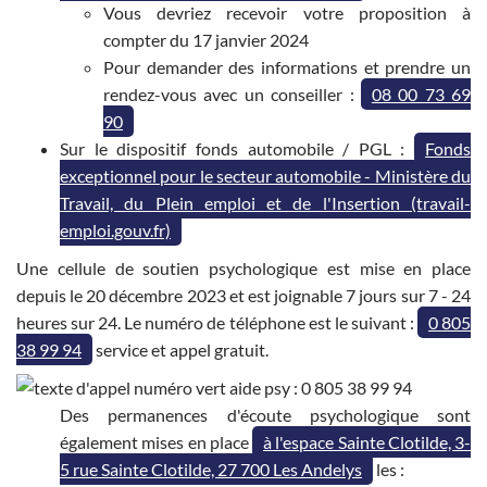
Vous devriez recevoir votre proposition à
compter du 17 janvier 2024
Pour demander des informations et prendre un
rendez-vous avec un conseiller :
08 00 73 69
90
Sur le dispositif fonds automobile / PGL :
Fonds
exceptionnel pour le secteur automobile - Ministère du
Travail, du Plein emploi et de l'Insertion (travail-
emploi.gouv.fr)
Une cellule de soutien psychologique est mise en place
depuis le 20 décembre 2023 et est joignable 7 jours sur 7 - 24
heures sur 24. Le numéro de téléphone est le suivant :
0 805
38 99 94
service et appel gratuit.
Des permanences d'écoute psychologique sont
également mises en place
à l'espace Sainte Clotilde, 3-
5 rue Sainte Clotilde, 27 700 Les Andelys
les :