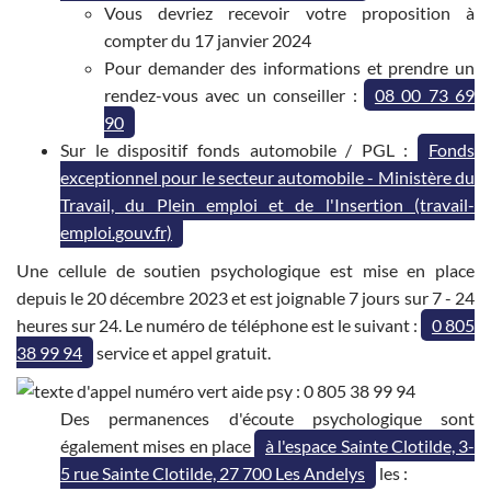
Vous devriez recevoir votre proposition à
compter du 17 janvier 2024
Pour demander des informations et prendre un
rendez-vous avec un conseiller :
08 00 73 69
90
Sur le dispositif fonds automobile / PGL :
Fonds
exceptionnel pour le secteur automobile - Ministère du
Travail, du Plein emploi et de l'Insertion (travail-
emploi.gouv.fr)
Une cellule de soutien psychologique est mise en place
depuis le 20 décembre 2023 et est joignable 7 jours sur 7 - 24
heures sur 24. Le numéro de téléphone est le suivant :
0 805
38 99 94
service et appel gratuit.
Des permanences d'écoute psychologique sont
également mises en place
à l'espace Sainte Clotilde, 3-
5 rue Sainte Clotilde, 27 700 Les Andelys
les :