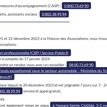
 des mesures d'accompagnement (CASP) :
0 800 73 69 90
hs, assistants sociaux :
0 805 38 99 94
, 21 et 22 décembre 2023 à la Maison des Associations, vous trouv
ormations :
n professionnelle (CSP) | Service-Public.fr
n à compter du 17 janvier 2024
ndre un rendez-vous avec un conseiller :
08 00 73 69 90
Fonds exceptionnel pour le secteur automobile - Ministère du Tra
gouv.fr)
lace depuis le 20 décembre 2023 et est joignable 7 jours sur 7 - 2
805 38 99 94
service et appel gratuit.
ont également mises en place
à l'espace Sainte Clotilde, 3-5 ru