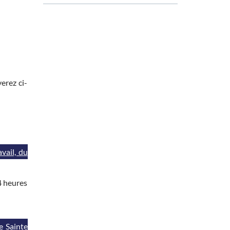
erez ci-
vail, du
4 heures
e Sainte