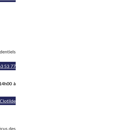
dentiels
63 53 77
 14h00 à
Clotilde
vécus des