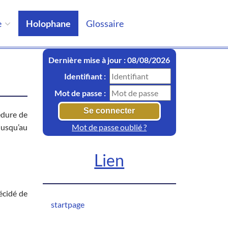
e
Holophane
Glossaire
Dernière mise à jour : 08/08/2026
Identifiant :
Mot de passe :
édure de
jusqu’au
Mot de passe oublié ?
Lien
écidé de
startpage