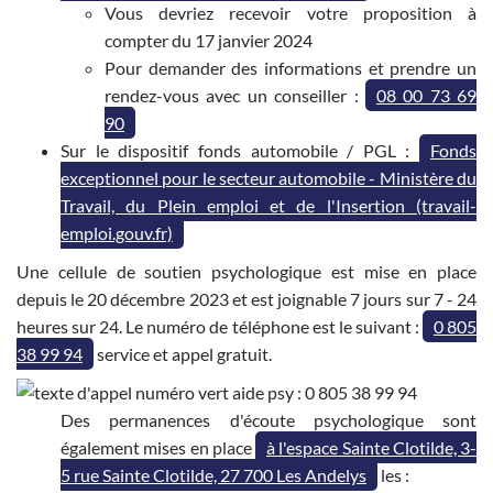
Vous devriez recevoir votre proposition à
compter du 17 janvier 2024
Pour demander des informations et prendre un
rendez-vous avec un conseiller :
08 00 73 69
90
Sur le dispositif fonds automobile / PGL :
Fonds
exceptionnel pour le secteur automobile - Ministère du
Travail, du Plein emploi et de l'Insertion (travail-
emploi.gouv.fr)
Une cellule de soutien psychologique est mise en place
depuis le 20 décembre 2023 et est joignable 7 jours sur 7 - 24
heures sur 24. Le numéro de téléphone est le suivant :
0 805
38 99 94
service et appel gratuit.
Des permanences d'écoute psychologique sont
également mises en place
à l'espace Sainte Clotilde, 3-
5 rue Sainte Clotilde, 27 700 Les Andelys
les :