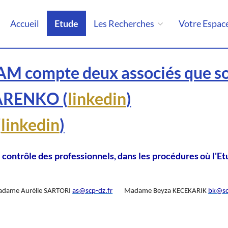
Accueil
Etude
Les Recherches
Votre Espac
 compte deux associés que s
ARENKO (
linkedin
)
(
linkedin
)
ntrôle des professionnels, dans les procédures où l'Et
dame Aurélie SARTORI
as@scp-dz.fr
Madame Beyza KECEKARIK
bk@sc