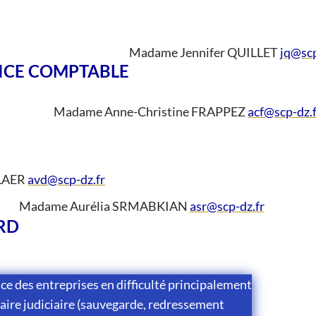
Madame Jennifer QUILLET
jq@scp
ICE COMPTABLE
Madame Anne-Christine FRAPPEZ
acf@scp-dz.
LAER
avd@scp-dz.fr
Madame Aurélia SRMABKIAN
asr@scp-dz.fr
RD
ce des entreprises en difficulté principalement
aire judiciaire (sauvegarde, redressement