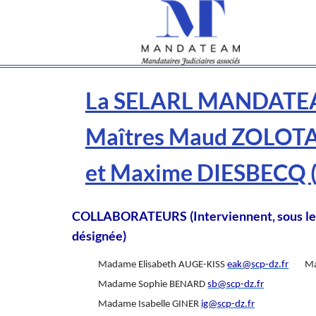
La SELARL MANDATEAM
Maîtres Maud ZOLOT
et Maxime DIESBECQ 
COLLABORATEURS (Interviennent, sous le co
désignée)
Madame Elisabeth AUGE-KISS
eak@scp-dz.fr
Ma
Madame Sophie BENARD
sb@scp-dz.fr
Madame Isabelle GINER
ig@scp-dz.fr