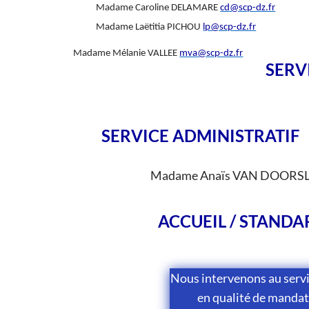
Madame Caroline DELAMARE
cd@scp-dz.fr
Madame Laëtitia PICHOU
lp@scp-dz.fr
Madame Mélanie VALLEE
mva@scp-dz.fr
SERV
SERVICE ADMINISTRATIF
Madame Anaïs VAN DOORS
ACCUEIL / STANDA
Nous intervenons au servi
en qualité de mandat