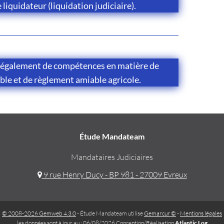
e liquidateur (liquidation judiciaire).
 également de compétences en matière de
ble et de règlement amiable agricole.
Étude Mandateam
Mandataires Judiciaires
9 rue Henry Ducy - BP 981 - 27009 Evreux
© 2008-2026 Gemweb 4.3.0
- Étude Mandateam utilise
Gemarcur ©
-
Mentions légales
les données sont à jour au : 06/08/2026 Conception/Réalisation
Atlantic Log