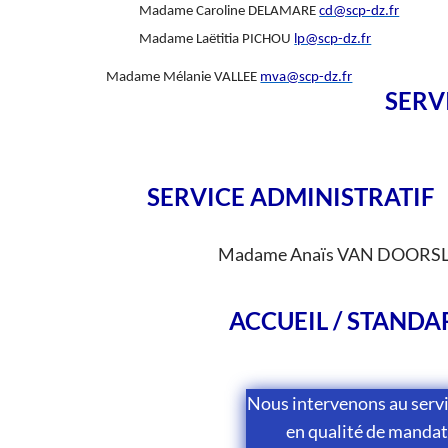
Madame Caroline DELAMARE
cd@scp-dz.fr
Madame Laëtitia PICHOU
lp@scp-dz.fr
Madame Mélanie VALLEE
mva@scp-dz.fr
SERV
SERVICE ADMINISTRATIF
Madame Anaïs VAN DOORS
ACCUEIL / STANDA
Nous intervenons au servi
en qualité de mandat