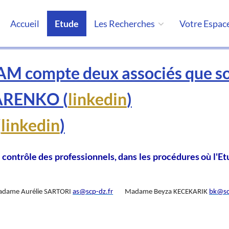
Accueil
Etude
Les Recherches
Votre Espac
 compte deux associés que s
ARENKO (
linkedin
)
(
linkedin
)
ntrôle des professionnels, dans les procédures où l'Et
dame Aurélie SARTORI
as@scp-dz.fr
Madame Beyza KECEKARIK
bk@sc