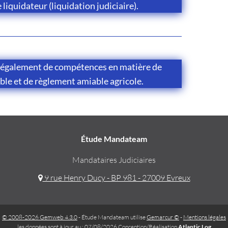
e liquidateur (liquidation judiciaire).
 également de compétences en matière de
ble et de règlement amiable agricole.
Étude Mandateam
Mandataires Judiciaires
9 rue Henry Ducy - BP 981 - 27009 Evreux
© 2008-2026 Gemweb 4.3.0
- Étude Mandateam utilise
Gemarcur ©
-
Mentions légales
les données sont à jour au : 07/08/2026 Conception/Réalisation
Atlantic Log