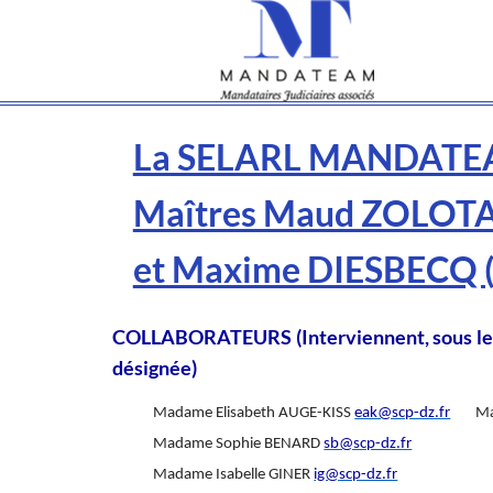
La SELARL MANDATEAM
Maîtres Maud ZOLOT
et Maxime DIESBECQ 
COLLABORATEURS (Interviennent, sous le co
désignée)
Madame Elisabeth AUGE-KISS
eak@scp-dz.fr
Ma
Madame Sophie BENARD
sb@scp-dz.fr
Madame Isabelle GINER
ig@scp-dz.fr