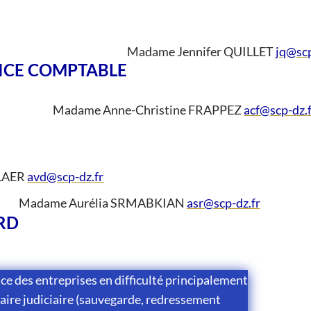
Madame Jennifer QUILLET
jq@scp
ICE COMPTABLE
Madame Anne-Christine FRAPPEZ
acf@scp-dz.
LAER
avd@scp-dz.fr
Madame Aurélia SRMABKIAN
asr@scp-dz.fr
RD
ce des entreprises en difficulté principalement
aire judiciaire (sauvegarde, redressement