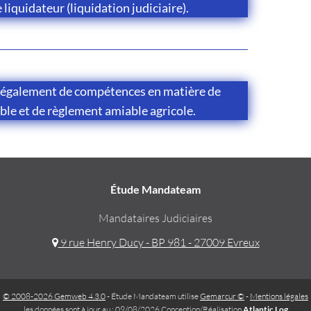
e liquidateur (liquidation judiciaire).
 également de compétences en matière de
ble et de règlement amiable agricole.
Étude Mandateam
Mandataires Judiciaires
9 rue Henry Ducy - BP 981 - 27009 Evreux
© 2008-2026 Gemweb 4.3.0
- Étude Mandateam utilise
Gemarcur ©
-
Mentions légales
les données sont à jour au : 09/08/2026 Conception/Réalisation
Atlantic Log