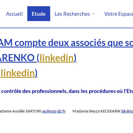
Accueil
Etude
Les Recherches
Votre Espac
 compte deux associés que s
ARENKO (
linkedin
)
(
linkedin
)
ntrôle des professionnels, dans les procédures où l'Et
dame Aurélie SARTORI
as@scp-dz.fr
Madame Beyza KECEKARIK
bk@sc