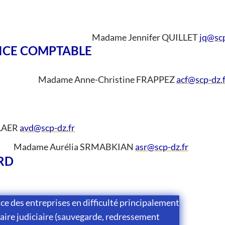
Madame Jennifer QUILLET
jq@scp
ICE COMPTABLE
Madame Anne-Christine FRAPPEZ
acf@scp-dz.
LAER
avd@scp-dz.fr
Madame Aurélia SRMABKIAN
asr@scp-dz.fr
RD
ce des entreprises en difficulté principalement
aire judiciaire (sauvegarde, redressement