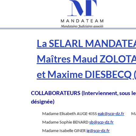
La SELARL MANDATEAM
Maîtres Maud ZOLOT
et Maxime DIESBECQ 
COLLABORATEURS (Interviennent, sous le co
désignée)
Madame Elisabeth AUGE-KISS
eak@scp-dz.fr
Ma
Madame Sophie BENARD
sb@scp-dz.fr
Madame Isabelle GINER
ig@scp-dz.fr