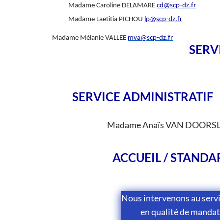
Madame Caroline DELAMARE
cd@scp-dz.fr
Madame Laëtitia PICHOU
lp@scp-dz.fr
Madame Mélanie VALLEE
mva@scp-dz.fr
SERV
SERVICE ADMINISTRATIF
Madame Anaïs VAN DOORS
ACCUEIL / STANDA
Nous intervenons au servi
en qualité de mandat