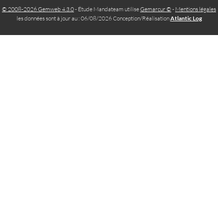
© 2008-2026 Gemweb 4.3.0
- Étude Mandateam utilise
Gemarcur ©
-
Mentions légales
les données sont à jour au : 06/08/2026 Conception/Réalisation
Atlantic Log