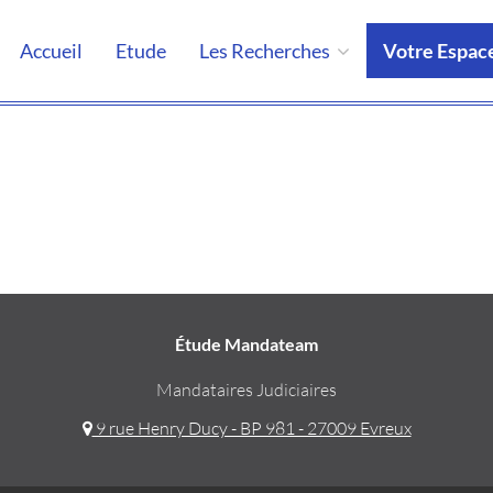
Accueil
Etude
Les Recherches
Votre Espac
Étude Mandateam
Mandataires Judiciaires
9 rue Henry Ducy - BP 981 - 27009 Evreux