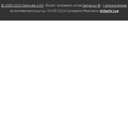
© 2008-2026 Gemweb 4.3.0
- Étude Mandateam utilise
Gemarcur ©
-
Mentions légales
les données sont à jour au : 06/08/2026 Conception/Réalisation
Atlantic Log