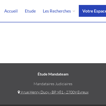
Accueil
Etude
Les Recherches
Votre Espac
Étude Mandateam
Mandataires Judiciaires
9 rue Henry Ducy - BP 981 - 27009 Evreux