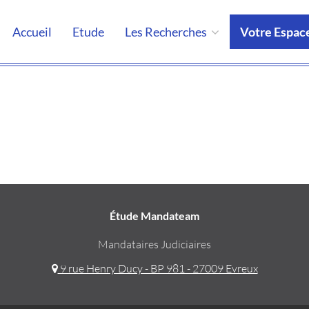
Accueil
Etude
Les Recherches
Votre Espac
Étude Mandateam
Mandataires Judiciaires
9 rue Henry Ducy - BP 981 - 27009 Evreux