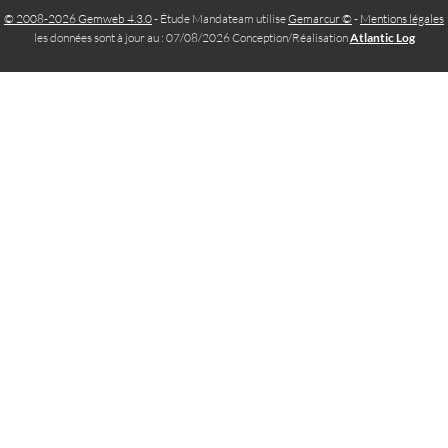
© 2008-2026 Gemweb 4.3.0
- Étude Mandateam utilise
Gemarcur ©
-
Mentions légales
les données sont à jour au : 07/08/2026 Conception/Réalisation
Atlantic Log