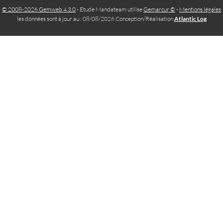
© 2008-2026 Gemweb 4.3.0
- Étude Mandateam utilise
Gemarcur ©
-
Mentions légales
les données sont à jour au : 08/08/2026 Conception/Réalisation
Atlantic Log