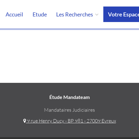
Accueil
Etude
Les Recherches
Votre Espac
Étude Mandateam
Mandataires Judiciaires
9 rue Henry Ducy - BP 981 - 27009 Evreux