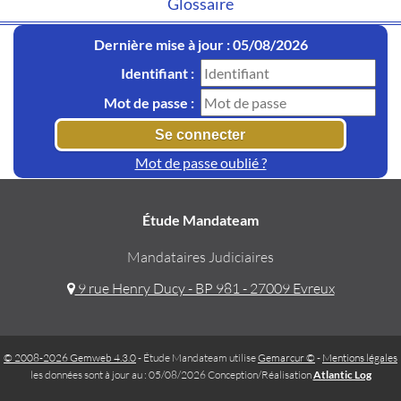
Glossaire
Dernière mise à jour : 05/08/2026
Identifiant :
Mot de passe :
Mot de passe oublié ?
Étude Mandateam
Mandataires Judiciaires
9 rue Henry Ducy - BP 981 - 27009 Evreux
© 2008-2026 Gemweb 4.3.0
- Étude Mandateam utilise
Gemarcur ©
-
Mentions légales
les données sont à jour au : 05/08/2026 Conception/Réalisation
Atlantic Log