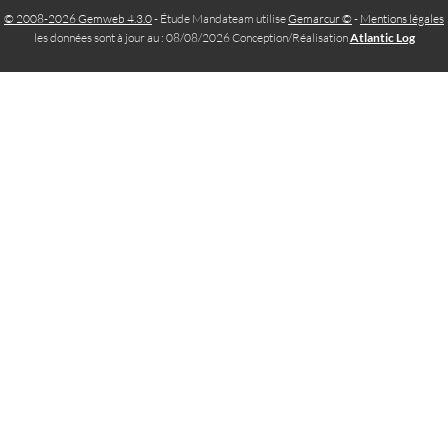
© 2008-2026 Gemweb 4.3.0
- Étude Mandateam utilise
Gemarcur ©
-
Mentions légales
les données sont à jour au : 08/08/2026 Conception/Réalisation
Atlantic Log