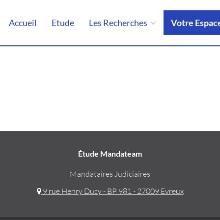
Accueil
Etude
Les Recherches
Votre Espac
Étude Mandateam
Mandataires Judiciaires
9 rue Henry Ducy - BP 981 - 27009 Evreux