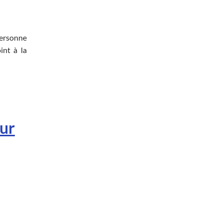
personne
int à la
eur