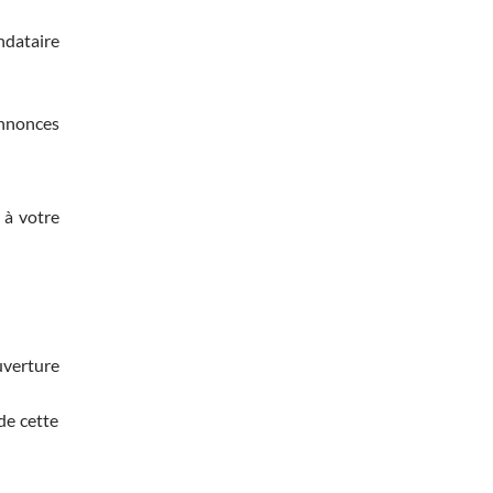
ndataire
annonces
 à votre
uverture
de cette