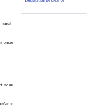
Déclaration de créance
ibunal ;
annonces
rture au
 créance