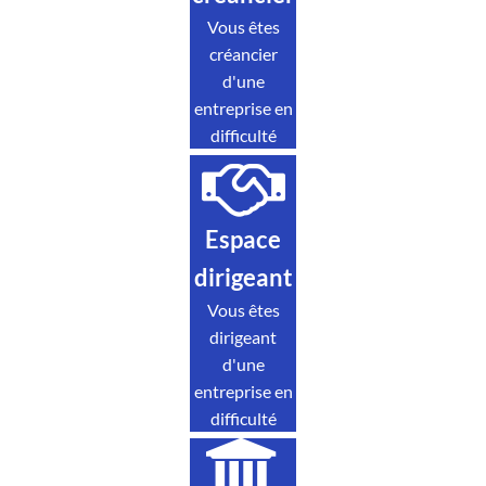
Vous êtes
créancier
d'une
entreprise en
difficulté
Espace
dirigeant
Vous êtes
dirigeant
d'une
entreprise en
difficulté