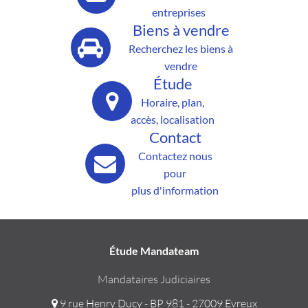
entreprises
Biens à vendre
Recherchez les biens à
vendre
Étude
Horaire, plan,
accès, localisation
Contact
Contactez nous
pour
plus d'information
Étude Mandateam
Mandataires Judiciaires
9 rue Henry Ducy - BP 981 - 27009 Evreux