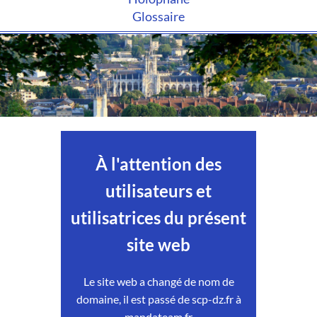
Glossaire
À l'attention des
utilisateurs et
utilisatrices du présent
site web
Le site web a changé de nom de
domaine, il est passé de scp-dz.fr à
mandateam.fr