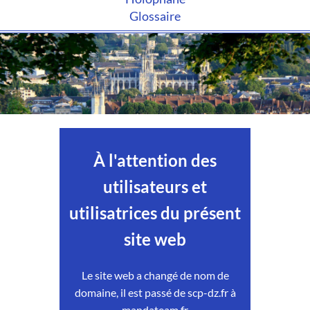
Glossaire
À l'attention des
utilisateurs et
utilisatrices du présent
site web
Le site web a changé de nom de
domaine, il est passé de scp-dz.fr à
mandateam.fr