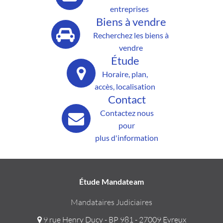
entreprises
Biens à vendre
Recherchez les biens à
vendre
Étude
Horaire, plan,
accès, localisation
Contact
Contactez nous
pour
plus d'information
Étude Mandateam
Mandataires Judiciaires
9 rue Henry Ducy - BP 981 - 27009 Evreux