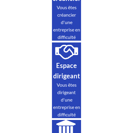
Vous êtes
créancier
d'une
entreprise en
difficulté
Espace
dirigeant
Vous êtes
dirigeant
d'une
entreprise en
difficulté