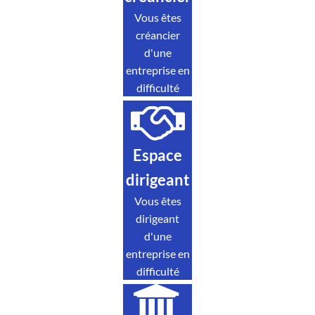
Vous êtes
créancier
d'une
entreprise en
difficulté
Espace
dirigeant
Vous êtes
dirigeant
d'une
entreprise en
difficulté