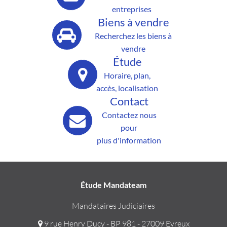
entreprises
Biens à vendre
Recherchez les biens à
vendre
Étude
Horaire, plan,
accès, localisation
Contact
Contactez nous
pour
plus d'information
Étude Mandateam
Mandataires Judiciaires
9 rue Henry Ducy - BP 981 - 27009 Evreux