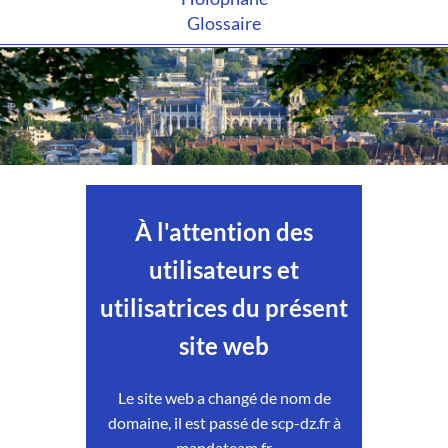
Glossaire
À l'attention des
utilisateurs et
utilisatrices du présent
site web
Le site web a changé de nom de
domaine, il est passé de scp-dz.fr à
mandateam.fr